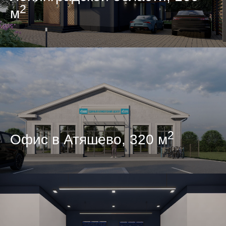
2
м
2
Офис в Атяшево, 320 м