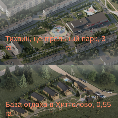
Тихвин, центральный парк, 3
га
База отдаха в Хиттолово, 0,55
га