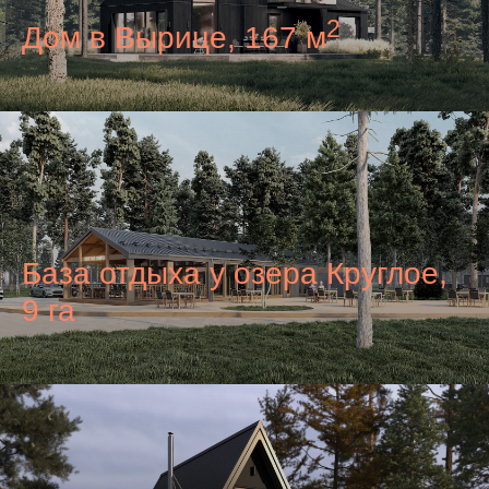
2
Дом в Вырице, 167 м
База отдыха у озера Круглое,
9 га