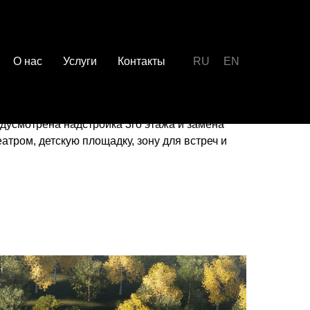
О нас
Услуги
Контакты
RU
EN
нкубатор"
едусмотрена надстройка 3го этажа и замена
атром, детскую площадку, зону для встреч и