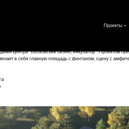
Проекты
лей "Волховский бизнес и
дания центра "Волховский бизнес инкубатор". Проектом пр
лючает в себя главную площадь с фонтаном, сцену с амфите
га
в